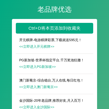
遥想公瑾当年，小乔初嫁了，雄姿英发。
羽扇纶巾，谈笑间，樯橹灰飞烟灭。
故国神游，多情应笑我，早生华发。
人生如梦，一尊还酹江月。